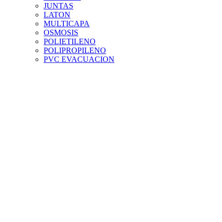
JUNTAS
LATON
MULTICAPA
OSMOSIS
POLIETILENO
POLIPROPILENO
PVC EVACUACION
PVC PRESION
PVC TEJA
RIEGO
SILICONAS Y ADHESIVOS
VALVULAS Y ACCESORIOS
VENTILACION
MENAJE Y HOGAR
ACCESORIOS HOGAR
DROGUERIA
ELECTRODOMESTICOS
MENAJE
PINTURA Y DECORACION
ACCESORIOS PINTURA
BARNICES Y TINTES
DISOLVENTES
ESMALTES
IMPERMEABILIZANTES
IMPRIMACIONES