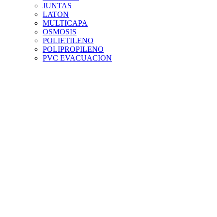
JUNTAS
LATON
MULTICAPA
OSMOSIS
POLIETILENO
POLIPROPILENO
PVC EVACUACION
PVC PRESION
PVC TEJA
RIEGO
SILICONAS Y ADHESIVOS
VALVULAS Y ACCESORIOS
VENTILACION
MENAJE Y HOGAR
ACCESORIOS HOGAR
DROGUERIA
ELECTRODOMESTICOS
MENAJE
PINTURA Y DECORACION
ACCESORIOS PINTURA
BARNICES Y TINTES
DISOLVENTES
ESMALTES
IMPERMEABILIZANTES
IMPRIMACIONES