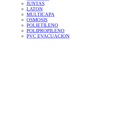
JUNTAS
LATON
MULTICAPA
OSMOSIS
POLIETILENO
POLIPROPILENO
PVC EVACUACION
PVC PRESION
PVC TEJA
RIEGO
SILICONAS Y ADHESIVOS
VALVULAS Y ACCESORIOS
VENTILACION
MENAJE Y HOGAR
ACCESORIOS HOGAR
DROGUERIA
ELECTRODOMESTICOS
MENAJE
PINTURA Y DECORACION
ACCESORIOS PINTURA
BARNICES Y TINTES
DISOLVENTES
ESMALTES
IMPERMEABILIZANTES
IMPRIMACIONES